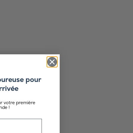
oureuse pour
rrivée
ur votre première
de !