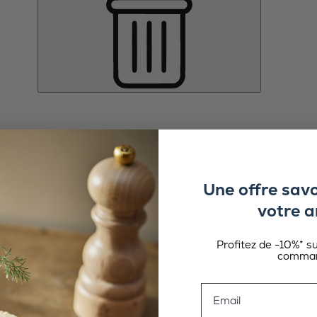
Une offre sav
votre a
Profitez de -10%* s
comman
Email