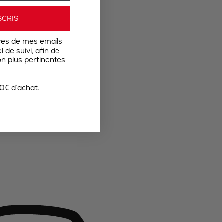
SCRIS
res de mes emails
 de suivi, afin de
n plus pertinentes
0€ d’achat.