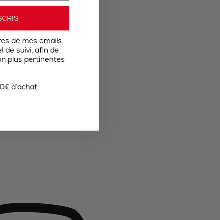
SCRIS
res de mes emails
 de suivi, afin de
n plus pertinentes
0€ d’achat.