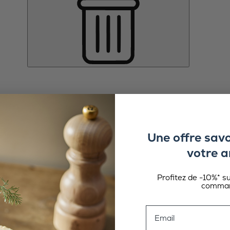
Une offre sav
votre a
Profitez de -10%* s
comman
Email