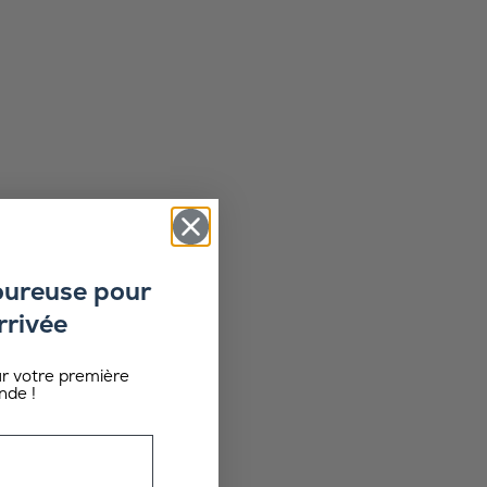
oureuse pour
rrivée
ur votre première
de !