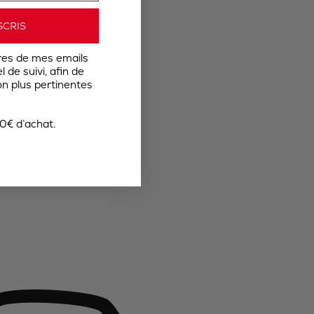
SCRIS
res de mes emails
 de suivi, afin de
n plus pertinentes
0€ d’achat.