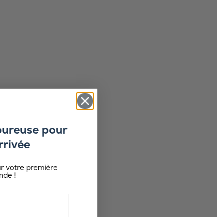
oureuse pour
rrivée
ur votre première
de !