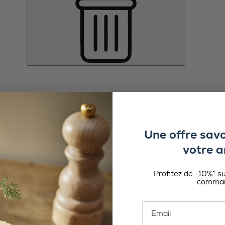
Une offre sav
votre a
Profitez de -10%* s
comman
Email