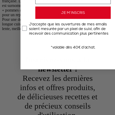
française. D’origine dauphinoise, ancienne province du Dauphiné, il
est surnommé en Amérique du Nord « au gratin style potatoes » ou
« pommes de terre au gratin » au Canada. Ce mets français est idéal
JE M’INSCRIS
pour un repas en famille ou entre amis et est très simple à réaliser.
Pour une dégustation parfaite, le gratin dauphinois nécessite une
J’accepte que les ouvertures de mes emails
longue cuisson pour être moelleux et fondant. Plus la cuisson est
soient mesurée par un pixel de suivi, afin de
lente, meilleur il sera !
recevoir des communication plus pertinentes
*valable dès 40€ d’achat.
Inscrivez-vous à la
newsletter !
Recevez les dernières
infos et offres produits,
de délicieuses recettes et
de précieux conseils