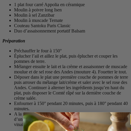
1 plat four carré Appolia en céramique
Moulin à poivre long Isen
Moulin à sel Zanzibar
Moulin à muscade Ternate
Couteau Santoku Paris Classic
Duo d’assaisonnement portatif Balsam
Préparation
Préchauffer le four à 150°
Éplucher l’ail et aillez le plat, puis éplucher et couper les
pommes de terre.
Mélanger ensuite le lait et la crème et assaisonner de muscade
moulue et de sel rose des Andes (mouture 4). Fouetter le tout.
Déposer dans le plat une première couche de pommes de terre
puis arroser du mélange lait/crème et saler avec le sel rose des
Andes. Continuer à alterner les ingrédients jusqu’en haut du
plat, puis disposer le Comté râpé sur la dernière couche de
crème salée.
Enfourner à 150° pendant 20 minutes, puis à 180° pendant 40
minutes.
A la sortie du four, assaisonner le gratin de poivre long moulu,
d’un filet d’huile de noisette et de quelques gouttes de
vinaigre balsamique.