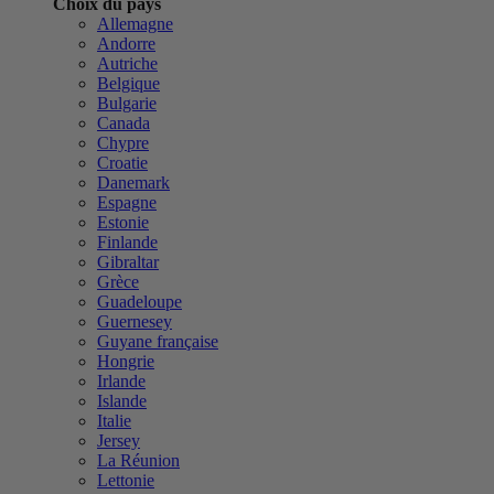
Choix du pays
Allemagne
Andorre
Autriche
Belgique
Bulgarie
Canada
Chypre
Croatie
Danemark
Espagne
Estonie
Finlande
Gibraltar
Grèce
Guadeloupe
Guernesey
Guyane française
Hongrie
Irlande
Islande
Italie
Jersey
La Réunion
Lettonie