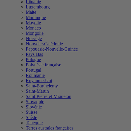
Lituanie
Luxembourg
Malte
Martinique
Mayotte
Monaco
Mongolie
Norvège
Nouvelle-Calédonie
Papouasie-Nouvelle-Guinée
Pays-Bas
Pologne
Polynésie française
Portugal
Roumanie
Royaume-Uni
Saint-Barthélemy
Saint-Martin
Saint-Pierre-et-Miquelon
Slovaquie
Slovénie
Suisse
Suède
Tchéquie
Terres australes françaises