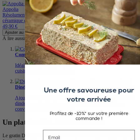
Appolia
Résolument tendance par sa couleur, le plat carré 36 cm ardoise en
céramique de Peugeot accueille toutes les recettes en format XL.
49,90 €
Ajouter au panier
À lire aussi
Comment cuisiner un Mont d’Or chaud ?
Idéal pour les soirées fraîches d’hiver, découvrez comment
cuisiner un Mont d’Or chaud.
Dinde crémeuse et croustillante aux légumes et au Comté
Une offre savoureuse pour
votre arrivée
Ajoutez du croquant à votre plat de fête avec cette recette de
dinde de noël revisitée que vous pourrez proposer à vos
convives en format individuel.
Profitez de -10%* sur votre première
commande !
Un plat familial incontournable
Email
Le gratin Dauphinois cuit au four est un fleuron de la gastronomie