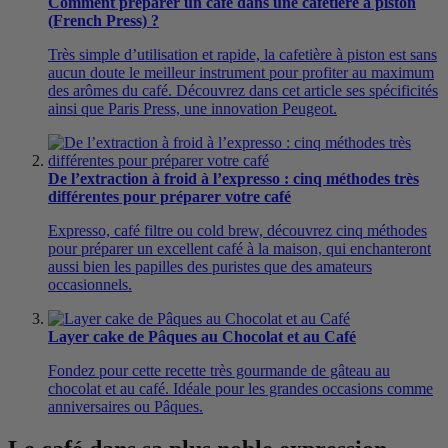
Comment préparer un café dans une cafetière à piston
(French Press) ?
Très simple d’utilisation et rapide, la cafetière à piston est sans
aucun doute le meilleur instrument pour profiter au maximum
des arômes du café. Découvrez dans cet article ses spécificités
ainsi que Paris Press, une innovation Peugeot.
De l’extraction à froid à l’expresso : cinq méthodes très
différentes pour préparer votre café
Expresso, café filtre ou cold brew, découvrez cinq méthodes
pour préparer un excellent café à la maison, qui enchanteront
aussi bien les papilles des puristes que des amateurs
occasionnels.
Layer cake de Pâques au Chocolat et au Café
Fondez pour cette recette très gourmande de gâteau au
chocolat et au café. Idéale pour les grandes occasions comme
anniversaires ou Pâques.