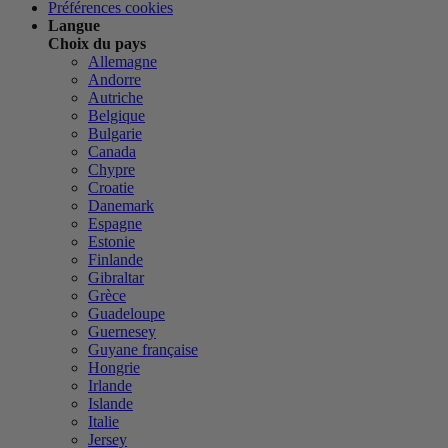
Préférences cookies
Langue
Choix du pays
Allemagne
Andorre
Autriche
Belgique
Bulgarie
Canada
Chypre
Croatie
Danemark
Espagne
Estonie
Finlande
Gibraltar
Grèce
Guadeloupe
Guernesey
Guyane française
Hongrie
Irlande
Islande
Italie
Jersey