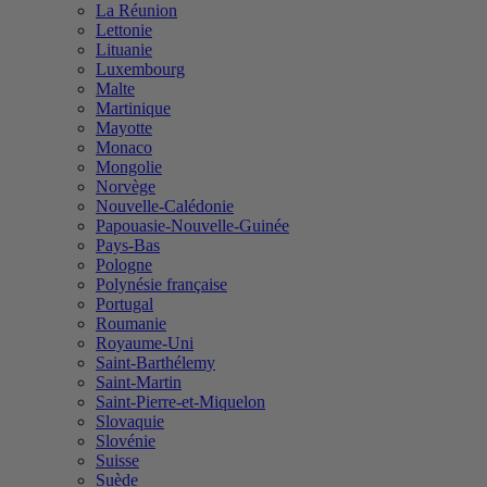
La Réunion
Lettonie
Lituanie
Luxembourg
Malte
Martinique
Mayotte
Monaco
Mongolie
Norvège
Nouvelle-Calédonie
Papouasie-Nouvelle-Guinée
Pays-Bas
Pologne
Polynésie française
Portugal
Roumanie
Royaume-Uni
Saint-Barthélemy
Saint-Martin
Saint-Pierre-et-Miquelon
Slovaquie
Slovénie
Suisse
Suède