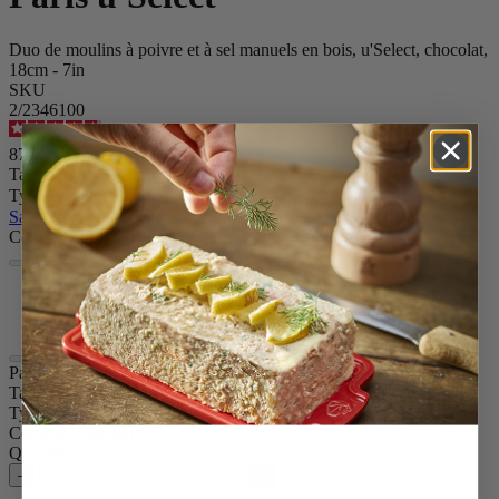
Duo de moulins à poivre et à sel manuels en bois, u'Select, chocolat,
18cm - 7in
SKU
2/2346100
4.7
/
5
-
970
avis
87,90 €
Taille
Type Épice
Sauter le carrousel
Couleur
Chocolat
Naturel
Paris u'Select
Taille
18cm
Type Épice
Poivre / Sel sec
Couleur
Chocolat
Quantité
–
+