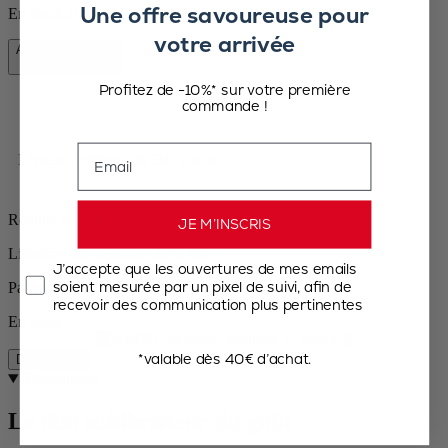
Une offre savoureuse pour
En stock et prêt à être livré chez vous.
votre arrivée
Ajouter au panier
87,90 €
Profitez de -10%* sur votre première
commande !
Email
Livraison offerte dès 50€ d'achat
Retours gratuits
JE M’INSCRIS
Livraison express sous 24 à 48h
J’accepte que les ouvertures de mes emails
soient mesurée par un pixel de suivi, afin de
Paiement sécurisé
recevoir des communication plus pertinentes
En stock
*valable dès 40€ d’achat.
Description
Description
Le duo sublimateur du goût