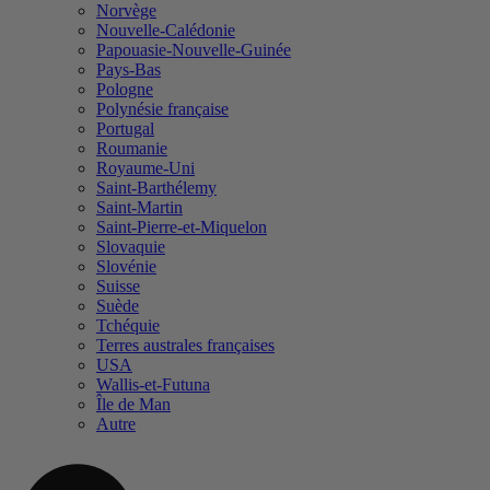
Norvège
Nouvelle-Calédonie
Papouasie-Nouvelle-Guinée
Pays-Bas
Pologne
Polynésie française
Portugal
Roumanie
Royaume-Uni
Saint-Barthélemy
Saint-Martin
Saint-Pierre-et-Miquelon
Slovaquie
Slovénie
Suisse
Suède
Tchéquie
Terres australes françaises
USA
Wallis-et-Futuna
Île de Man
Autre