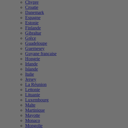
Chypre
Croatie
Danemark
Espagne
Estonie
Finlande
Gibraltar
Grèce
Guadeloupe
Guernesey
Guyane française
Hongrie
Irlande
Islande
Italie
Jersey
La Réunion
Lettonie
Lituanie
Luxembourg
Malte
Martinique
Mayotte
Monaco
Mongolie