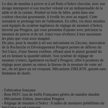
Le duo de moulins à poivre et à sel Paris u'Select chocolat, avec son
design intemporel et son toucher velouté est un indispensable de la
table et de la cuisine. Réalisé en bois de hêtre, peint dans une
couleur chocolat gourmande, il éveille les sens au regard. Cette
sensation se prolonge lors de l'utilisation. En effet, ces deux moulins
sont équipés du système ingénieux de réglage de mouture u'Select,
breveté par Peugeot, qui vous permettra d'ajuster avec précision la
mouture de poivre et de sel. Ainsi vous révélerez à leur maximum
les plats que vous avez imaginé.
De plus, pour le moulin à sel son mécanisme en Zircone, innovation
de la Recherche et Développement Peugeot permet de délivrer du
Sel Glace, d'une finesse extrême, offrant ainsi le plaisir gustatif du
sel en limitant la quantité utilisée. Son système de réglage de
mouture u'select, également exclusif à Peugeot, offre 6 positions de
réglage pour ajuster au mieux la finesse de la mouture de votre sel
sec, du sel glace au sel croquant. Mécanisme ZIRLION, garanti sans
limitation de durée.
- Fabrication française
- Bois PEFC issu de forêts Françaises gérées de manière durable
- Mécanisme Zirlion, innovation Peugeot
- Réglage de mouture u’Select : 6 tailles de moutures prédéfinies du
Sel Glace au sel croquant