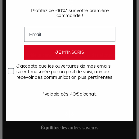
Profitez de -10%* sur votre première
commande !
Essentiel à la vie
Email
JE M’INSCRIS
Révèle la complexité aromatique des aliments
J’accepte que les ouvertures de mes emails
soient mesurée par un pixel de suivi, afin de
recevoir des communication plus pertinentes
Exhausteur de goût
*valable dès 40€ d’achat.
Équilibre les autres saveurs