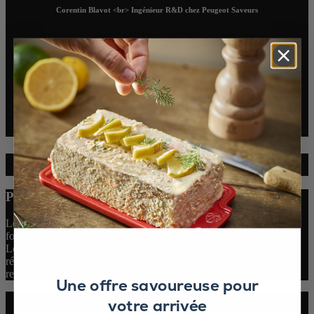
Corentin Blavot <br> Ingénieur R&D chez Peugeot Saveurs
Pourquoi <br>le Sel Glace ?
Le sel est essentiel pour notre vie. Il contribue au bon
fonctionnement de notre corps
, mais en quantité raisonnable.
Le sel glace, par sa répartition fine et homogène du sel sur les
récepteurs de la langue, offre cette perception du salé tant
recherchée, avec une plus faible quantité de sel.
Une offre savoureuse pour
votre arrivée