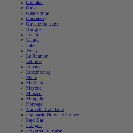
Gibraltar
Grèce
Guadeloupe
Guernesey
Guyane française
Hongrie
Irlande
Islande
Italie
Jersey
La Réunion
Lettonie
Lituanie
Luxembourg
Malte
Martinique
Mayotte
Monaco
Mongolie
Norvège
Nouvelle-Calédonie
Papouasie-Nouvelle-Guinée
Pays-Bas
Pologne
Polynésie française