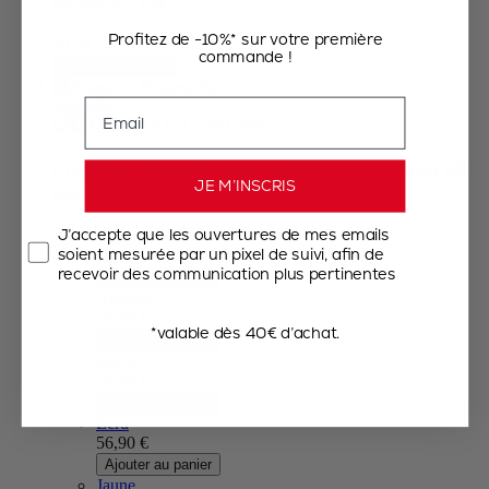
Noire, 43 cm
Profitez de -10%* sur votre première
49,90 €
commande !
Ajouter au panier
Email
Appolia
4.9
/
5
-
371
avis
Plat four céramique rectangle bleu profond 40
JE M’INSCRIS
cm - 16"
J’accepte que les ouvertures de mes emails
Bleu profond
soient mesurée par un pixel de suivi, afin de
56,90 €
recevoir des communication plus pertinentes
Ajouter au panier
Ardoise
56,90 €
*valable dès 40€ d’achat.
Ajouter au panier
Rouge
56,90 €
Ajouter au panier
Écru
56,90 €
Ajouter au panier
Jaune