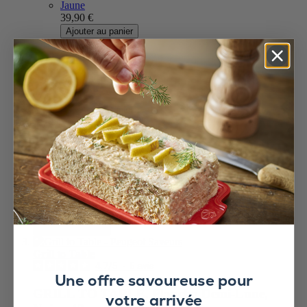
Jaune
39,90 €
Ajouter au panier
Noir Satin
39,90 €
Ajouter au panier
Vert Forêt
39,90 €
Ajouter au panier
Vert sauge
39,90 €
Ajouter au panier
Bleu céleste
39,90 €
Ajouter au panier
+7 couleurs
+3 couleurs
Voir moins
39,90 €
Ajouter au panier
Grill to Table
4.7
/
5
-
6
avis
Une offre savoureuse pour
GRILL TO TABLE, Plancha Demi-Lune,
votre arrivée