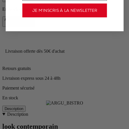
En stock et prêt à être livré chez vous.
JE M’INSCRIS À LA NEWSLETTER
Ajouter au panier
56,90 €
Livraison offerte dès 50€ d'achat
Retours gratuits
Livraison express sous 24 à 48h
Paiement sécurisé
En stock
Description
Description
look contemporain