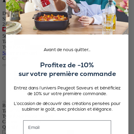
Duo de moulins à poivre et à sel manuels en acryl, 10 cm - 4in
SKU
2/4168700
4.7
/
5
-
83
avis
56,90 €
Taille
Type Épice
Avant de nous quitter…
Sauter le carrousel
Couleur
Profitez de -10%
sur votre première commande
Transparent
Chocolat
Noir
Entrez dans l’univers Peugeot Saveurs et bénéficiez
Olivier
de 10% sur votre première commande.
L’occasion de découvrir des créations pensées pour
Bistro
sublimer le goût, avec précision et élégance.
Taille
10cm
Type Épice
Poivre / Sel sec
Couleur
Transparent
Email
Quantité
–
+