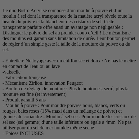
Le duo Bistro Acryl se compose d’un moulin à poivre et d’un
moulin à sel dont la transparence de la matière acryl révèle toute la
beauté du poivre et la blancheur des cristaux de sel. Cette
transparente parfaite offre aussi un avantage non négligeable :
Distinguer le poivre du sel au premier coup d’œil ! Le mécanisme
des moulins est garanti sans limitation de durée. Leur bouton permet
de régler d’un simple geste la taille de la mouture du poivre ou du
sel.
- Entretien: Nettoyage avec un chiffon sec et doux / Ne pas le mettre
en contact de l'eau ou au lave
-vaisselle
- Fabrication française
- Mécanisme Zirlion, innovation Peugeot
- Bouton de réglage de mouture : Plus le bouton est serré, plus la
mouture est fine (et inversement)
- Produit garanti 5 ans
- Moulin à poivre : Pour moudre poivres noirs, blancs, verts ou
rouges, baies roses (15% maxi dans un mélange de poivre) et
graines de coriandre - Moulin à sel sec : Pour moudre les cristaux de
sel sec (sel gemme) d’une taille inférieure ou égale à 4mm. Ne pas
utiliser pour du sel de mer humide même séché
- Epices INCLUSES