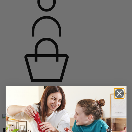
Accueil
Moulins épices
Duos et combi 2 en 1
Bistro
Bistro