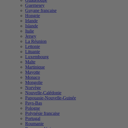
Guadeloupe
Guernesey
Guyane française
Hongrie
Irlande
Islande
Italie
Jersey
La Réunion
Lettonie
Lituanie
Luxembourg
Malte
Martinique
Mayotte
Monaco
Mongolie
Norvège
Nouvelle-Calédonie
Papouasie-Nouvelle-Guinée
Pays-Bas
Pologne
Polynésie française
Portugal
Roumanie