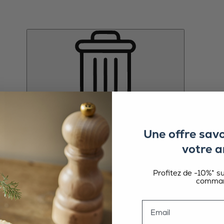
Une offre sav
votre a
Profitez de -10%* s
comman
Email