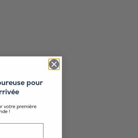
oureuse pour
rrivée
ur votre première
de !