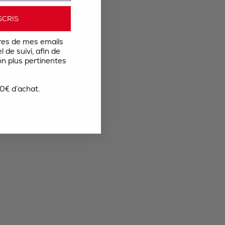
SCRIS
res de mes emails
 de suivi, afin de
n plus pertinentes
0€ d’achat.