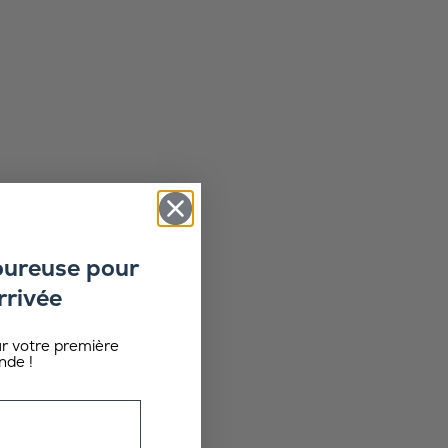
oureuse pour
rrivée
ur votre première
de !