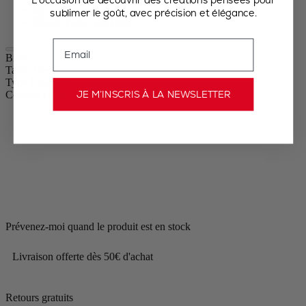
Gris Taupe
sublimer le goût, avec précision et élégance.
Gris Perle
Email
Bistro
Taille
10cm
Type Épice
Sel sec
JE M’INSCRIS À LA NEWSLETTER
Couleur
Laqué Noir
Prévenez-moi quand le produit est en stock
Livraison offerte dès 50€ d'achat
Retours gratuits