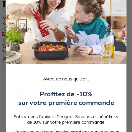
Bistro
Moulin à sel manuel en bois, laqué noir, 10 cm - 4in
SKU
4083300
4.6
/
5
-
293
avis
31,90 €
Taille
Type Épice
Sauter le carrousel
Couleur
Laqué Noir
Avant de nous quitter…
Rouge Passion
Bleu Pacifique
Profitez de -10%
Vert Pistache
Rose Bonbon
sur votre première commande
Ardoise
Ivoire
Terracotta
Entrez dans l’univers Peugeot Saveurs et bénéficiez
Transparent
de 10% sur votre première commande.
Jaune Safran
Vert Forêt
L’occasion de découvrir des créations pensées pour