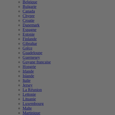
Belgique
Bulgarie
Canada
Chypre
Croatie
Danemark
Espagne
Estonie
Finlande
Gibraltar
Grèce
Guadeloupe
Guernesey
Guyane française
Hongrie
Irlande
Islande
Italie
Jersey
La Réunion
Lettonie
Lituanie
Luxembourg
Malte
Martinique