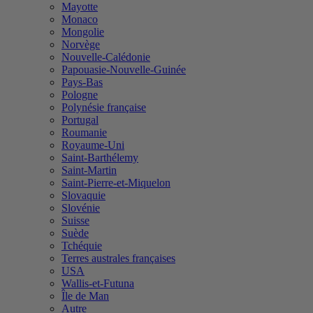
Mayotte
Monaco
Mongolie
Norvège
Nouvelle-Calédonie
Papouasie-Nouvelle-Guinée
Pays-Bas
Pologne
Polynésie française
Portugal
Roumanie
Royaume-Uni
Saint-Barthélemy
Saint-Martin
Saint-Pierre-et-Miquelon
Slovaquie
Slovénie
Suisse
Suède
Tchéquie
Terres australes françaises
USA
Wallis-et-Futuna
Île de Man
Autre