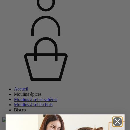
Accueil
Moulins épices
Moulins à sel et salières
Moulins à sel en bois
Bistro