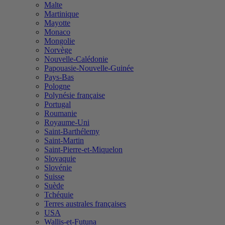
Malte
Martinique
Mayotte
Monaco
Mongolie
Norvège
Nouvelle-Calédonie
Papouasie-Nouvelle-Guinée
Pays-Bas
Pologne
Polynésie française
Portugal
Roumanie
Royaume-Uni
Saint-Barthélemy
Saint-Martin
Saint-Pierre-et-Miquelon
Slovaquie
Slovénie
Suisse
Suède
Tchéquie
Terres australes françaises
USA
Wallis-et-Futuna