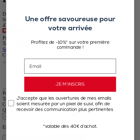
Duo moulin poivre et moulin sel acryl rouge 18 cm
Une offre savoureuse pour
SKU
47993
votre arrivée
4.7
/
5
-
753
avis
Prix Spécial
59,50 €
Prix catalogue
74,90 €
Profitez de -10%* sur votre première
Taille
commande !
Sauter le carrousel
Couleur
Email
Rouge
Doré
JE M’INSCRIS
Podium
J’accepte que les ouvertures de mes emails
Taille
18cm
soient mesurée par un pixel de suivi, afin de
Couleur
Rouge
recevoir des communication plus pertinentes
Quantité
–
+
*valable dès 40€ d’achat.
En stock et prêt à être livré chez vous.
Ajouter au panier