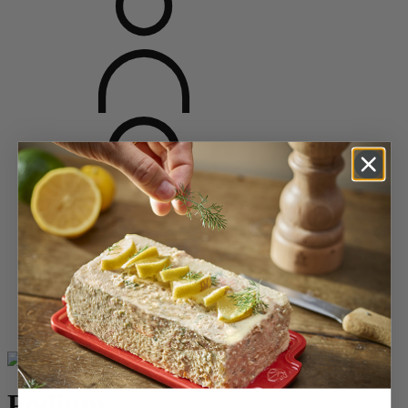
Accueil
Moulins épices
Duos et combi 2 en 1
Podium
Podium