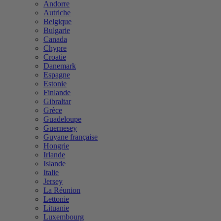
Andorre
Autriche
Belgique
Bulgarie
Canada
Chypre
Croatie
Danemark
Espagne
Estonie
Finlande
Gibraltar
Grèce
Guadeloupe
Guernesey
Guyane française
Hongrie
Irlande
Islande
Italie
Jersey
La Réunion
Lettonie
Lituanie
Luxembourg