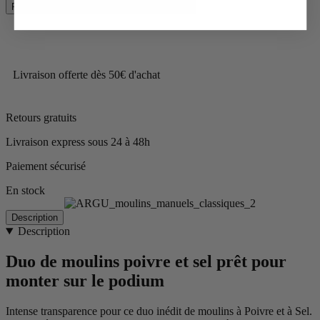
Prix Spécial
59,50 €
Prix catalogue
74,90 €
Livraison offerte dès 50€ d'achat
Retours gratuits
Livraison express sous 24 à 48h
Paiement sécurisé
En stock
Description
Description
Duo de moulins poivre et sel prêt pour
monter sur le podium
Intense transparence pour ce duo inédit de moulins à Poivre et à Sel.