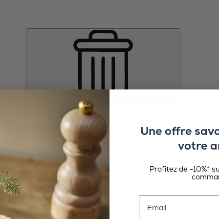
Une offre sav
votre a
Profitez de -10%* s
comman
Email