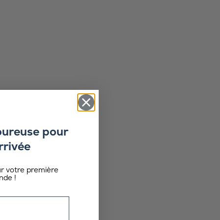
oureuse pour
rrivée
ur votre première
de !