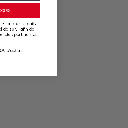
SCRIS
res de mes emails
 de suivi, afin de
n plus pertinentes
0€ d’achat.