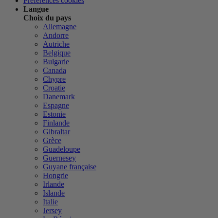
Préférences cookies
Langue
Choix du pays
Allemagne
Andorre
Autriche
Belgique
Bulgarie
Canada
Chypre
Croatie
Danemark
Espagne
Estonie
Finlande
Gibraltar
Grèce
Guadeloupe
Guernesey
Guyane française
Hongrie
Irlande
Islande
Italie
Jersey