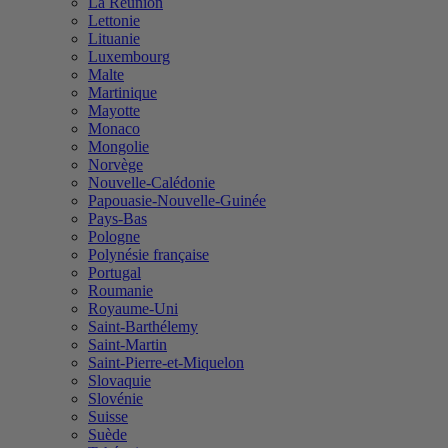
La Réunion
Lettonie
Lituanie
Luxembourg
Malte
Martinique
Mayotte
Monaco
Mongolie
Norvège
Nouvelle-Calédonie
Papouasie-Nouvelle-Guinée
Pays-Bas
Pologne
Polynésie française
Portugal
Roumanie
Royaume-Uni
Saint-Barthélemy
Saint-Martin
Saint-Pierre-et-Miquelon
Slovaquie
Slovénie
Suisse
Suède