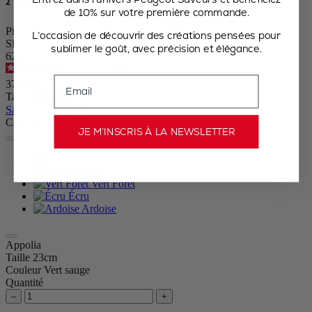
de 10% sur votre première commande.
Pie Dish Céramique Vert Sauge Diamètre 23 cm - 9in
L’occasion de découvrir des créations pensées pour
SKU
sublimer le goût, avec précision et élégance.
62484
3.7
/
5
-
3
avis
Email
37,90 €
Taille
Sauter le carrousel
Couleur
JE M’INSCRIS À LA NEWSLETTER
Vert sauge
Rouge
Vert Forêt
Écru
Ardoise
Appolia
Taille
23cm
Couleur
Vert sauge
Quantité
–
+