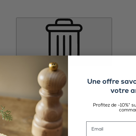
Une offre sav
votre a
Profitez de -10%* s
comman
Email