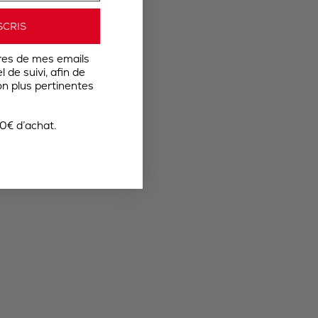
SCRIS
res de mes emails
 de suivi, afin de
n plus pertinentes
0€ d’achat.