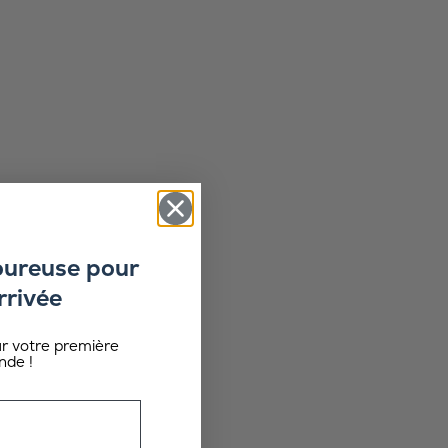
oureuse pour
rrivée
ur votre première
de !