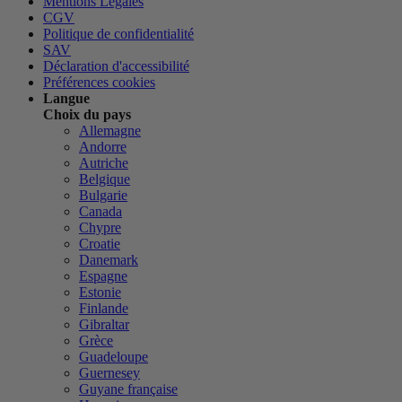
Mentions Légales
CGV
Politique de confidentialité
SAV
Déclaration d'accessibilité
Préférences cookies
Langue
Choix du pays
Allemagne
Andorre
Autriche
Belgique
Bulgarie
Canada
Chypre
Croatie
Danemark
Espagne
Estonie
Finlande
Gibraltar
Grèce
Guadeloupe
Guernesey
Guyane française