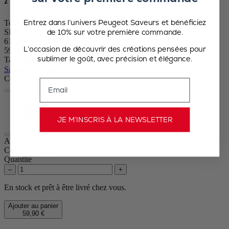
Entrez dans l’univers Peugeot Saveurs et bénéficiez
Terrine en céramique avec presse, rouge, 600 à 700 g
de 10% sur votre première commande.
SKU
61708
L’occasion de découvrir des créations pensées pour
59,90 €
sublimer le goût, avec précision et élégance.
Taille
Sauter le carrousel
Couleur
Email
Rouge
Ardoise
JE M’INSCRIS À LA NEWSLETTER
Appolia
Couleur
Rouge
Quantité
–
+
En stock et prêt à être livré chez vous.
Ajouter au panier
59,90 €