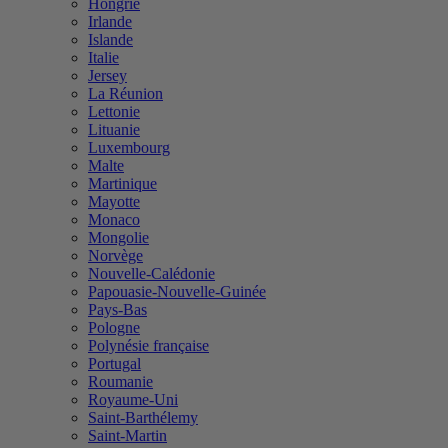
Hongrie
Irlande
Islande
Italie
Jersey
La Réunion
Lettonie
Lituanie
Luxembourg
Malte
Martinique
Mayotte
Monaco
Mongolie
Norvège
Nouvelle-Calédonie
Papouasie-Nouvelle-Guinée
Pays-Bas
Pologne
Polynésie française
Portugal
Roumanie
Royaume-Uni
Saint-Barthélemy
Saint-Martin