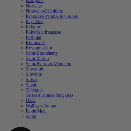
Mongolie
Norvège
Nouvelle-Calédonie
Papouasie-Nouvelle-Guinée
Pays-Bas
Pologne
Polynésie française
Portugal
Roumanie
Royaume-Uni
Saint-Barthélemy
Saint-Martin
Saint-Pierre-et-Miquelon
Slovaquie
Slovénie
Suisse
Suède
Tchéquie
Terres australes françaises
USA
Wallis-et-Futuna
Île de Man
Autre