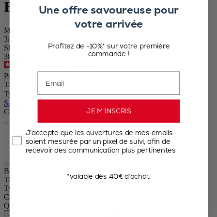
Bistro Nature
Une offre savoureuse pour
votre arrivée
Moulin à poivre manuel en bois et son poivre Fair Trade, 10 cm -
3in.
Profitez de -10%* sur votre première
SKU
commande !
38144
4.7
/
5
-
243
avis
Email
Prix Spécial
23,50 €
Prix catalogue
29,90 €
Taille
Type Épice
Sauter le carrousel
JE M’INSCRIS
Couleur
J’accepte que les ouvertures de mes emails
Nature
soient mesurée par un pixel de suivi, afin de
Nature Black
recevoir des communication plus pertinentes
Bistro Nature
*valable dès 40€ d’achat.
Taille
10cm
Type Épice
Poivre
Couleur
Nature
Quantité
–
+