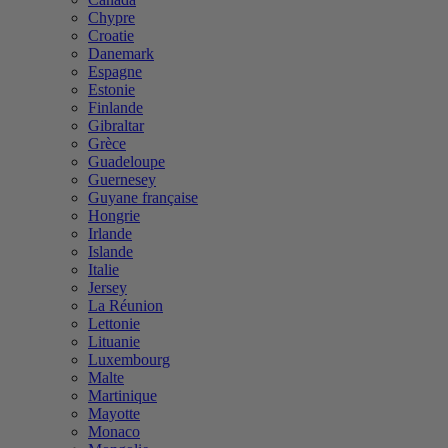
Chypre
Croatie
Danemark
Espagne
Estonie
Finlande
Gibraltar
Grèce
Guadeloupe
Guernesey
Guyane française
Hongrie
Irlande
Islande
Italie
Jersey
La Réunion
Lettonie
Lituanie
Luxembourg
Malte
Martinique
Mayotte
Monaco