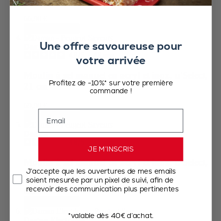
66,90 €
Ajouter au panier
Une offre savoureuse pour
Daman
4.8
/
5
-
43
avis
votre arrivée
Moulin à sel manuel en acryl et inox, u'Select,
Profitez de -10%* sur votre première
21 cm
commande !
69,90 €
Email
Ajouter au panier
Daman
4.8
/
5
-
43
avis
JE M’INSCRIS
Moulin à sel manuel en acryl et inox, u'Select,
J’accepte que les ouvertures de mes emails
16 cm
soient mesurée par un pixel de suivi, afin de
recevoir des communication plus pertinentes
66,90 €
Ajouter au panier
*valable dès 40€ d’achat.
Daman Electrique