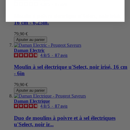
4.8
/
5
-
87
avis
Moulin à poivre électrique u'Select, noir irisé,
16 cm - 6,25in.
79,90 €
Ajouter au panier
Daman Electric
4.8
/
5
-
87
avis
Moulin à sel électrique u'Select, noir irisé, 16 cm
- 6in
79,90 €
Ajouter au panier
Daman Electrique
4.8
/
5
-
87
avis
Duo de moulins à poivre et à sel électriques
u'Select, noir ir...