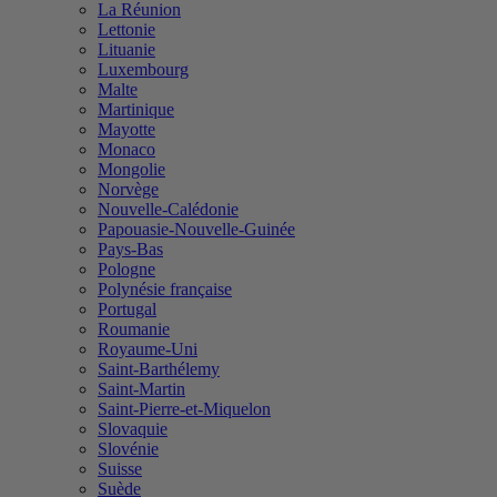
La Réunion
Lettonie
Lituanie
Luxembourg
Malte
Martinique
Mayotte
Monaco
Mongolie
Norvège
Nouvelle-Calédonie
Papouasie-Nouvelle-Guinée
Pays-Bas
Pologne
Polynésie française
Portugal
Roumanie
Royaume-Uni
Saint-Barthélemy
Saint-Martin
Saint-Pierre-et-Miquelon
Slovaquie
Slovénie
Suisse
Suède