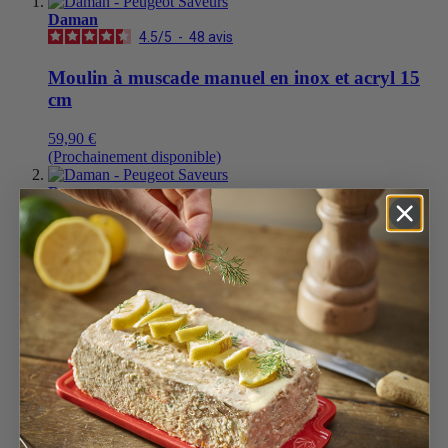
Daman
4.5
/
5
-
48
avis
Moulin à muscade manuel en inox et acryl 15
cm
59,90 €
(Prochainement disponible)
Daman
4.8
/
5
-
89
avis
Moulin à poivre manuel en acryl et inox
u'Select 21 cm
69,90 €
Ajouter au panier
Daman
4.8
/
5
-
89
avis
Moulin à poivre manuel en acryl et inox
u'Select 16 cm