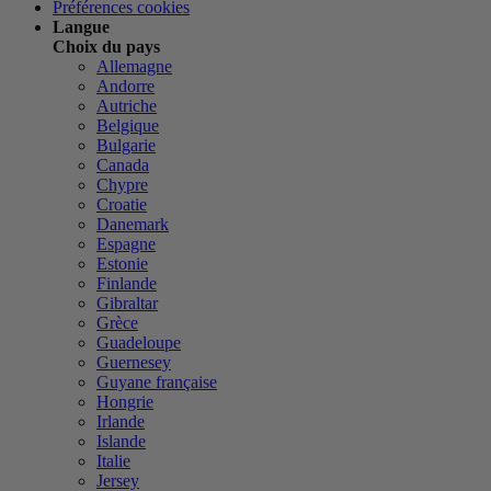
Préférences cookies
Langue
Choix du pays
Allemagne
Andorre
Autriche
Belgique
Bulgarie
Canada
Chypre
Croatie
Danemark
Espagne
Estonie
Finlande
Gibraltar
Grèce
Guadeloupe
Guernesey
Guyane française
Hongrie
Irlande
Islande
Italie
Jersey