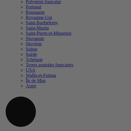
Polynésie française
Portugal
Roumanie
Royaume-Uni
Saint-Barthélemy
Saint-Martin
Saint-Pierre-et-Miquelon
Slovaquie
Slovénie
Suisse
Suède
Tchéquie
Terres australes françaises
USA
Wallis-et-Futuna
Île de Man
Autre