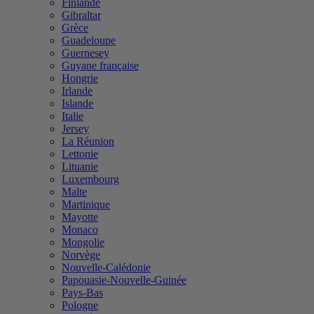
Finlande
Gibraltar
Grèce
Guadeloupe
Guernesey
Guyane française
Hongrie
Irlande
Islande
Italie
Jersey
La Réunion
Lettonie
Lituanie
Luxembourg
Malte
Martinique
Mayotte
Monaco
Mongolie
Norvège
Nouvelle-Calédonie
Papouasie-Nouvelle-Guinée
Pays-Bas
Pologne