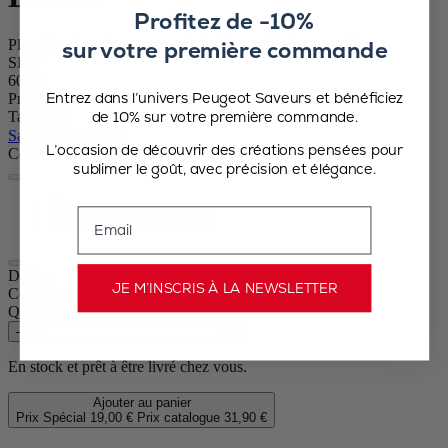
Profitez de -10%
sur votre première commande
Plat céramique four rectangulaire festonné gris argent 31 cm
SKU
60909
Entrez dans l’univers Peugeot Saveurs et bénéficiez
Prix Spécial
19,00 €
Prix catalogue
31,90 €
de 10% sur votre première commande.
Taille
Sauter le carrousel
L’occasion de découvrir des créations pensées pour
Couleur
sublimer le goût, avec précision et élégance.
Gris argent
Email
Gris argent
Délices
JE M’INSCRIS À LA NEWSLETTER
Couleur
Gris argent
Quantité
–
+
En stock et prêt à être livré chez vous.
Ajouter au panier
Prix Spécial
19,00 €
Prix catalogue
31,90 €