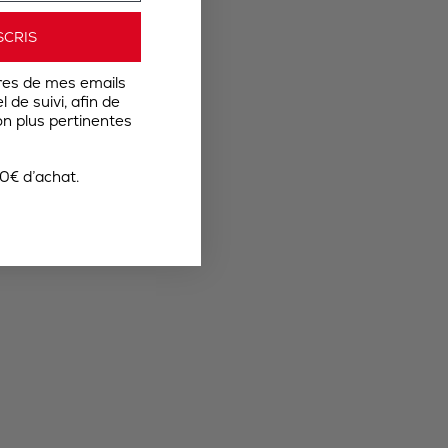
SCRIS
res de mes emails
 de suivi, afin de
n plus pertinentes
0€ d’achat.