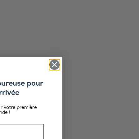
oureuse pour
rrivée
ur votre première
de !