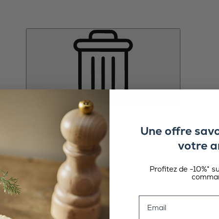
Une offre sav
votre a
Profitez de -10%* s
comman
Email