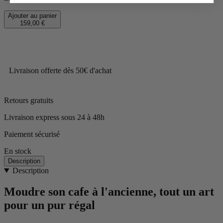
Ajouter au panier
159,00 €
Livraison offerte dès 50€ d'achat
Retours gratuits
Livraison express sous 24 à 48h
Paiement sécurisé
En stock
Description
Description
Moudre son cafe à l'ancienne, tout un art
pour un pur régal