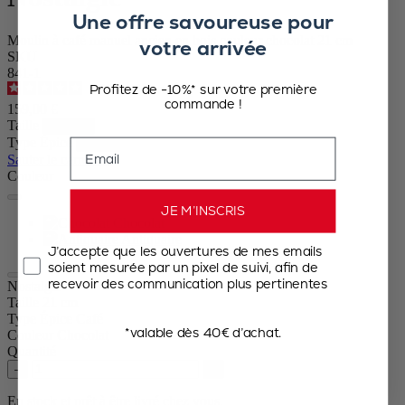
Une offre savoureuse pour
Moulin à café manuel ancien en bois couleur chocolat 21 cm
votre arrivée
SKU
841-1
Profitez de -10%* sur votre première
4.5
/
5
-
56
avis
commande !
159,00 €
Taille
Type Épice
Email
Sauter le carrousel
Couleur
JE M’INSCRIS
Chocolat
Antiquaire
J’accepte que les ouvertures de mes emails
soient mesurée par un pixel de suivi, afin de
recevoir des communication plus pertinentes
Nostalgie
Taille
21 cm
Type Épice
Café
*valable dès 40€ d’achat.
Couleur
Chocolat
Quantité
–
+
En stock et prêt à être livré chez vous.