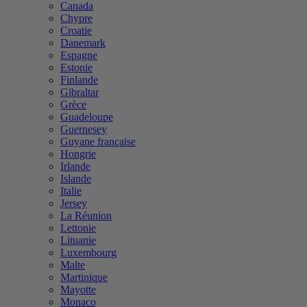
Canada
Chypre
Croatie
Danemark
Espagne
Estonie
Finlande
Gibraltar
Grèce
Guadeloupe
Guernesey
Guyane française
Hongrie
Irlande
Islande
Italie
Jersey
La Réunion
Lettonie
Lituanie
Luxembourg
Malte
Martinique
Mayotte
Monaco