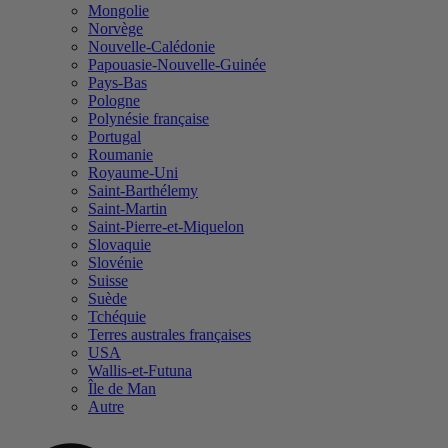
Mongolie
Norvège
Nouvelle-Calédonie
Papouasie-Nouvelle-Guinée
Pays-Bas
Pologne
Polynésie française
Portugal
Roumanie
Royaume-Uni
Saint-Barthélemy
Saint-Martin
Saint-Pierre-et-Miquelon
Slovaquie
Slovénie
Suisse
Suède
Tchéquie
Terres australes françaises
USA
Wallis-et-Futuna
Île de Man
Autre