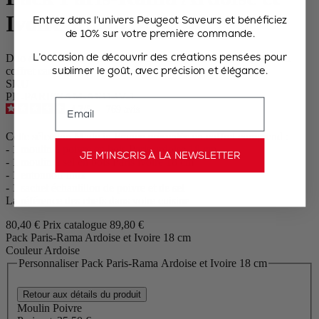
Ivoire 18 cm
Entrez dans l’univers Peugeot Saveurs et bénéficiez
de 10% sur votre première commande.
L’occasion de découvrir des créations pensées pour
Duo de moulins à poivre et à sel en bois avec entonnoir inox en
sublimer le goût, avec précision et élégance.
coffret cadeau
SKU
PK-PARISRAM-ARD-IV-1
Email
4.7
/
5
-
769
avis
Cette sélection Made in France présentée en coffret comprend :
- 1 moulin à poivre en bois Paris ardoise 18 cm
JE M’INSCRIS À LA NEWSLETTER
- 1 moulin à sel en bois Paris ivoire 18 cm
- 1 entonnoir inox
- 1 sachet échantillon de poivre et de sel
La référence des chefs dans votre cuisine
80,40 €
Prix catalogue
89,80 €
Pack Paris-Rama Ardoise et Ivoire 18 cm
Couleur
Ardoise
Personnaliser Pack Paris-Rama Ardoise et Ivoire 18 cm
Retour aux détails du produit
Moulin Poivre