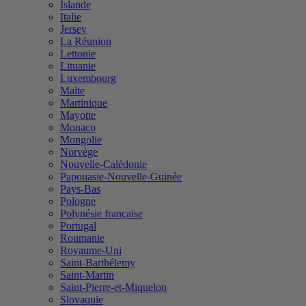
Islande
Italie
Jersey
La Réunion
Lettonie
Lituanie
Luxembourg
Malte
Martinique
Mayotte
Monaco
Mongolie
Norvège
Nouvelle-Calédonie
Papouasie-Nouvelle-Guinée
Pays-Bas
Pologne
Polynésie française
Portugal
Roumanie
Royaume-Uni
Saint-Barthélemy
Saint-Martin
Saint-Pierre-et-Miquelon
Slovaquie