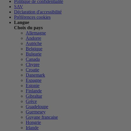
Politique de confidentialité
SAV
Déclaration d'accessibilité
Préférences cookies
Langue
Choix du pays
Allemagne
Andorre
Autriche
Belgique
Bulgarie
Canada
Chypre
Croatie
Danemark
Espagne
Estonie
Finlande
Gibraltar
Grèce
Guadeloupe
Guernesey
Guyane française
Hongrie
Irlande