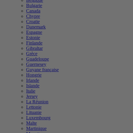
Belgique
Bulgarie
Canada
Chypre
Croatie
Danemark
Espagne
Estonie
Finlande
Gibraltar
Grèce
Guadeloupe
Guernesey
Guyane française
Hongrie
Irlande
Islande
Italie
Jersey
La Réunion
Lettonie
Lituanie
Luxembourg
Malte
Martinique