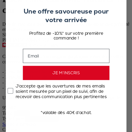
cm
Une offre savoureuse pour
votre arrivée
Duo de moulins à poivre et à sel 12 cm avec entonnoir inox présenté
en coffret cadeau
Profitez de -10%* sur votre première
SKU
commande !
PK-LINE-CAR-NAT-12
4.7
/
5
-
251
avis
Email
Cet ensemble de moulins design et graphiques présenté en coffret
comprend :
- 1 moulin à poivre Line carbone 12 cm
JE M’INSCRIS
- 1 moulin à sel Line aluminium 12 cm
- 1 entonnoir inox
J’accepte que les ouvertures de mes emails
- 1 sachet échantillon de poivre et de sel
soient mesurée par un pixel de suivi, afin de
recevoir des communication plus pertinentes
Un duo Made in France pour une déco de table chic et élégante.
95,80 €
*valable dès 40€ d’achat.
Taille
Type Épice
Sauter le carrousel
Couleur