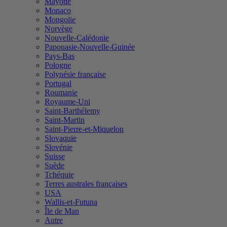
Mayotte
Monaco
Mongolie
Norvège
Nouvelle-Calédonie
Papouasie-Nouvelle-Guinée
Pays-Bas
Pologne
Polynésie française
Portugal
Roumanie
Royaume-Uni
Saint-Barthélemy
Saint-Martin
Saint-Pierre-et-Miquelon
Slovaquie
Slovénie
Suisse
Suède
Tchéquie
Terres australes françaises
USA
Wallis-et-Futuna
Île de Man
Autre