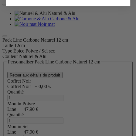
Naturel & Alu
Carbone & Alu
Noir mat
Pack Line Carbone Naturel 12 cm
Taille
12cm
Type Épice
Poivre / Sel sec
Couleur
Naturel & Alu
Personnaliser Pack Line Carbone Naturel 12 cm
Retour aux détails du produit
Coffret Noir
Coffret Noir
+
0,00 €
Quantité
Moulin Poivre
Line
+
47,90 €
Quantité
Moulin Sel
Line
+
47,90 €