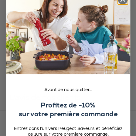
- 1 moulin à sel en bois Paris u'Select laqué ivoire 18 cm
- 1 entonnoir inox
- 1 sachet échantillon de poivre et de sel
La référence des chefs pour un assaisonnement parfait à la maison.
A offrir ou à s’offrir
Avant de nous quitter…
L'avis de nos clients
Profitez de -10%
sur votre première commande
Entrez dans l’univers Peugeot Saveurs et bénéficiez
de 10% sur votre première commande.