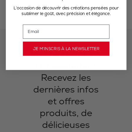
L’occasion de découvrir des créations pensées pour
sublimer le goût, avec précision et élégance.
Email
JE M’INSCRIS À LA NEWSLETTER
Inscrivez-vous à
la newsletter !
Recevez les
dernières infos
et offres
produits, de
délicieuses