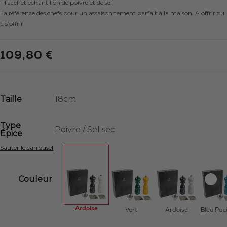
- 1 sachet échantillon de poivre et de sel
La référence des chefs pour un assaisonnement parfait à la maison. A offrir ou
à s’offrir
109,80 €
Taille
Type
Épice
Sauter le carrousel
Couleur
Ardoise
Vert
Ardoise
Bleu Pac