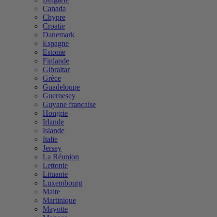
Canada
Chypre
Croatie
Danemark
Espagne
Estonie
Finlande
Gibraltar
Grèce
Guadeloupe
Guernesey
Guyane française
Hongrie
Irlande
Islande
Italie
Jersey
La Réunion
Lettonie
Lituanie
Luxembourg
Malte
Martinique
Mayotte