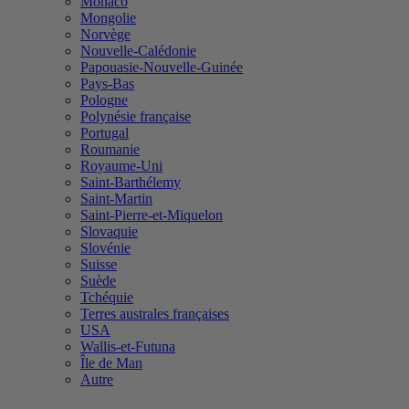
Monaco
Mongolie
Norvège
Nouvelle-Calédonie
Papouasie-Nouvelle-Guinée
Pays-Bas
Pologne
Polynésie française
Portugal
Roumanie
Royaume-Uni
Saint-Barthélemy
Saint-Martin
Saint-Pierre-et-Miquelon
Slovaquie
Slovénie
Suisse
Suède
Tchéquie
Terres australes françaises
USA
Wallis-et-Futuna
Île de Man
Autre