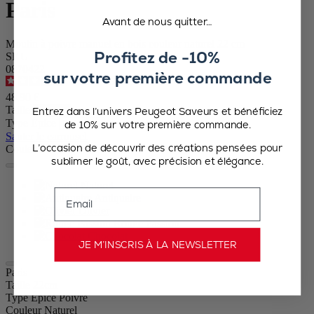
Paris
Avant de nous quitter…
Moulin à poivre manuel en bois couleur naturel 22 cm
Profitez de -10%
SKU
0870422
sur votre première commande
4.7
/
5
-
753
avis
48,90 €
Taille
Entrez dans l’univers Peugeot Saveurs et bénéficiez
Type Épice
de 10% sur votre première commande.
Sauter le carrousel
L’occasion de découvrir des créations pensées pour
Couleur
sublimer le goût, avec précision et élégance.
Naturel
Email
Antiquaire
Olivier
Rouge Passion
Chocolat
JE M’INSCRIS À LA NEWSLETTER
Paris
Taille
22cm
Type Épice
Poivre
Couleur
Naturel