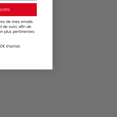
SCRIS
res de mes emails
 de suivi, afin de
n plus pertinentes
0€ d’achat.