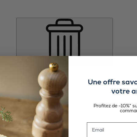
Une offre sav
votre a
Profitez de -10%* s
comman
Email