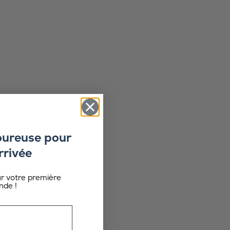
oureuse pour
rrivée
ur votre première
de !