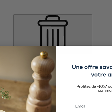
Une offre sav
votre a
Profitez de -10%* s
comman
Email