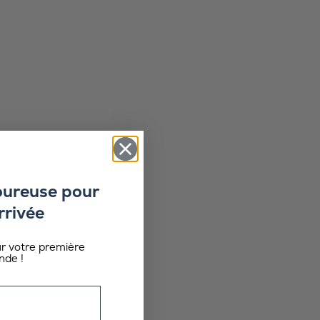
oureuse pour
rrivée
ur votre première
de !