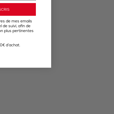
SCRIS
res de mes emails
 de suivi, afin de
n plus pertinentes
0€ d’achat.