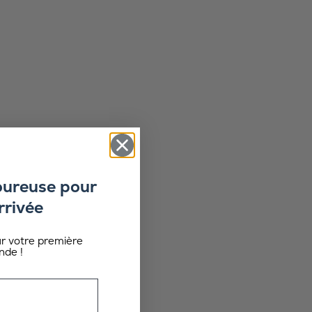
oureuse pour
rrivée
ur votre première
de !