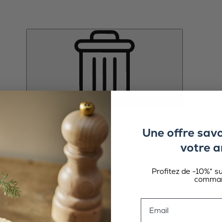
Une offre sav
votre a
Profitez de -10%* s
comman
Email