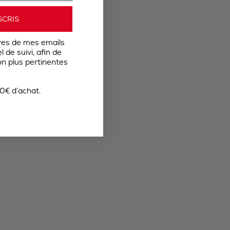
SCRIS
res de mes emails
 de suivi, afin de
n plus pertinentes
0€ d’achat.