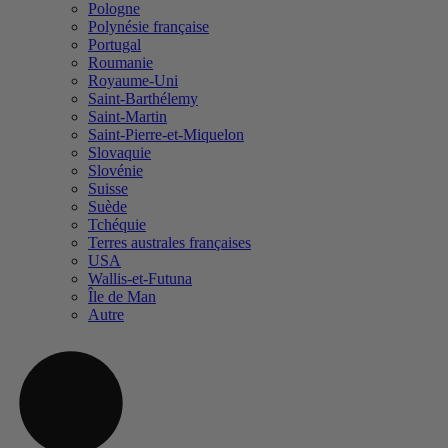
Pologne
Polynésie française
Portugal
Roumanie
Royaume-Uni
Saint-Barthélemy
Saint-Martin
Saint-Pierre-et-Miquelon
Slovaquie
Slovénie
Suisse
Suède
Tchéquie
Terres australes françaises
USA
Wallis-et-Futuna
Île de Man
Autre