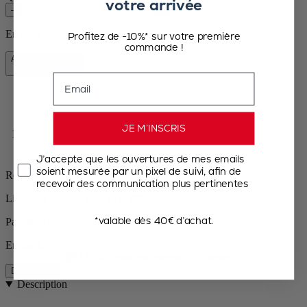
votre arrivée
–
+
En stock et prêt à être livré chez vous.
Profitez de -10%* sur votre première
commande !
Ajouter au panier
63,90 €
Email
JE M’INSCRIS
Livraison offerte dès 50€ d'achat
J’accepte que les ouvertures de mes emails
soient mesurée par un pixel de suivi, afin de
Retours gratuits
recevoir des communication plus pertinentes
Livraison express sous 24 à 48h
*valable dès 40€ d’achat.
Paiement sécurisé
En stock
Description
Description