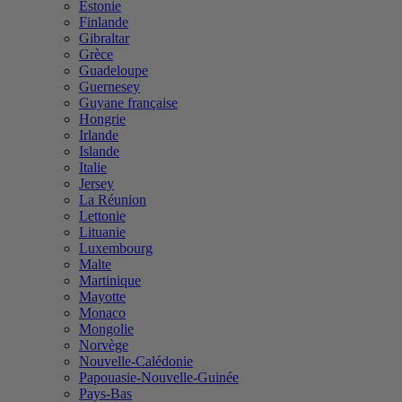
Estonie
Finlande
Gibraltar
Grèce
Guadeloupe
Guernesey
Guyane française
Hongrie
Irlande
Islande
Italie
Jersey
La Réunion
Lettonie
Lituanie
Luxembourg
Malte
Martinique
Mayotte
Monaco
Mongolie
Norvège
Nouvelle-Calédonie
Papouasie-Nouvelle-Guinée
Pays-Bas