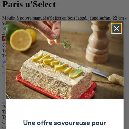
Paris u'Select
Moulin à poivre manuel u'Select en bois laqué, jaune safran, 22 cm -
9in
SKU
43605
4.8
/
5
-
1 820
avis
63,90 €
Taille
Type Épice
Sauter le carrousel
Couleur
Jaune
Ardoise
Vert Forêt
Paris u'Select
Taille
22cm
Type Épice
Poivre
Une offre savoureuse pour
Couleur
Jaune
Quantité