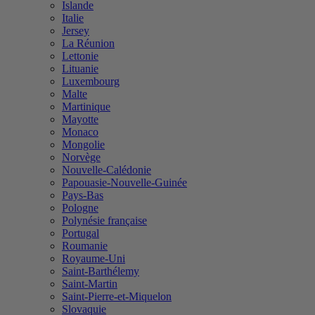
Islande
Italie
Jersey
La Réunion
Lettonie
Lituanie
Luxembourg
Malte
Martinique
Mayotte
Monaco
Mongolie
Norvège
Nouvelle-Calédonie
Papouasie-Nouvelle-Guinée
Pays-Bas
Pologne
Polynésie française
Portugal
Roumanie
Royaume-Uni
Saint-Barthélemy
Saint-Martin
Saint-Pierre-et-Miquelon
Slovaquie