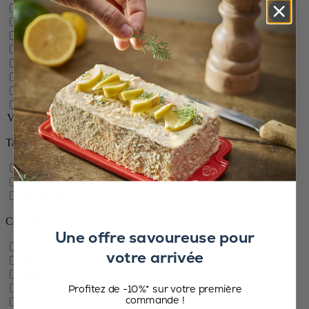
Madras
Maestro
Paris
Paris Chef
Paris Nature
Paris U Select
Tahiti
Verres
Voir 8 de plus
Voir moins
Taille
21 - 40 cm
15 - 20 cm
8 - 14 cm
Couleur
Une offre savoureuse pour
Bicolore
votre arrivée
Blanc
Bleu
Profitez de -10%* sur votre première
Chocolat
commande !
Gris