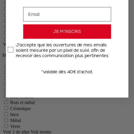
Jaune
Naturel
Email
Noir
Orange
Rouge
JE M’INSCRIS
Transparent
Vert
J’accepte que les ouvertures de mes emails
Voir 3 de plus
Voir moins
soient mesurée par un pixel de suivi, afin de
Matière
recevoir des communication plus pertinentes
ABS
*valable dès 40€ d’achat.
Alimentaire
Alu et Bois
Bambou
Bois
Bois et inox
Bois et métal
Céramique
Inox
Métal
Verre
Voir 2 de plus
Voir moins