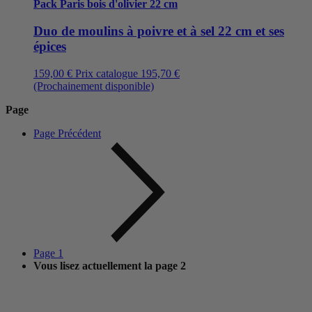
Pack Paris bois d'olivier 22 cm
Duo de moulins à poivre et à sel 22 cm et ses
épices
159,00 €
Prix catalogue
195,70 €
(Prochainement disponible)
Page
Page
Précédent
Page
1
Vous lisez actuellement la page
2