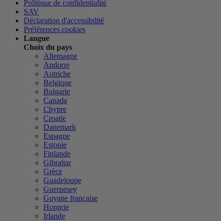
Politique de confidentialité
SAV
Déclaration d'accessibilité
Préférences cookies
Langue
Choix du pays
Allemagne
Andorre
Autriche
Belgique
Bulgarie
Canada
Chypre
Croatie
Danemark
Espagne
Estonie
Finlande
Gibraltar
Grèce
Guadeloupe
Guernesey
Guyane française
Hongrie
Irlande