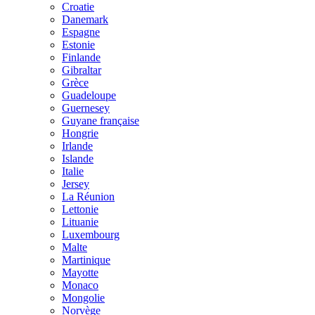
Croatie
Danemark
Espagne
Estonie
Finlande
Gibraltar
Grèce
Guadeloupe
Guernesey
Guyane française
Hongrie
Irlande
Islande
Italie
Jersey
La Réunion
Lettonie
Lituanie
Luxembourg
Malte
Martinique
Mayotte
Monaco
Mongolie
Norvège