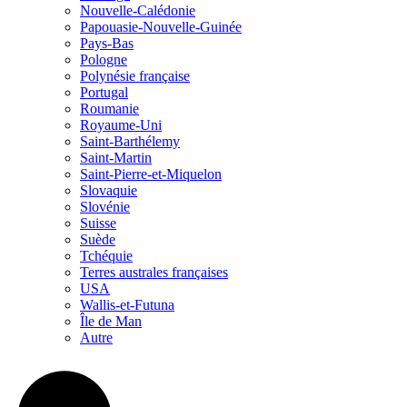
Nouvelle-Calédonie
Papouasie-Nouvelle-Guinée
Pays-Bas
Pologne
Polynésie française
Portugal
Roumanie
Royaume-Uni
Saint-Barthélemy
Saint-Martin
Saint-Pierre-et-Miquelon
Slovaquie
Slovénie
Suisse
Suède
Tchéquie
Terres australes françaises
USA
Wallis-et-Futuna
Île de Man
Autre