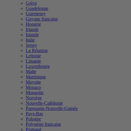
Grèce
Guadeloupe
Guernesey
Guyane française
Hongrie
Irlande
Islande
Italie
Jersey
La Réunion
Lettonie
Lituanie
Luxembourg
Malte
Martinique
Mayotte
Monaco
Mongolie
Norvège
Nouvelle-Calédonie
Papouasie-Nouvelle-Guinée
Pays-Bas
Pologne
Polynésie française
Portugal