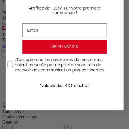
Profitez de -10%* sur votre première
commande !
Plat Four Céramique Individuel Rectangle Vert Sauge 22 cm
SKU
62613
Email
4.9
/
5
-
371
avis
19,90 €
Taille
Sauter le carrousel
JE M’INSCRIS
Couleur
J’accepte que les ouvertures de mes emails
soient mesurée par un pixel de suivi, afin de
Vert sauge
recevoir des communication plus pertinentes
Rouge
Écru
Ardoise
*valable dès 40€ d’achat.
Noir Satin
Vert Forêt
Appolia
Taille
22cm
Couleur
Vert sauge
Quantité
–
+