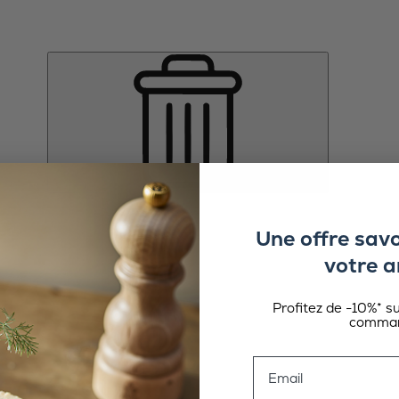
Une offre sav
votre a
Profitez de -10%* s
comman
Email