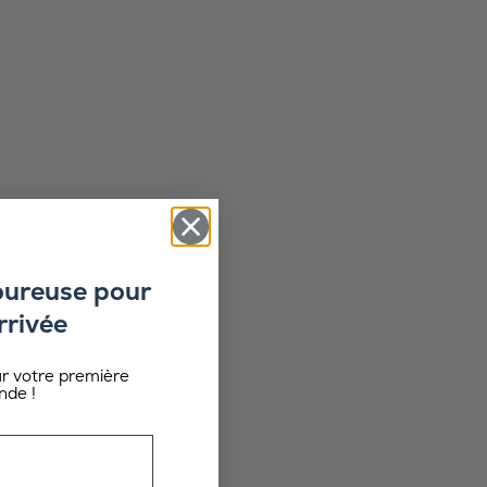
oureuse pour
rrivée
ur votre première
de !