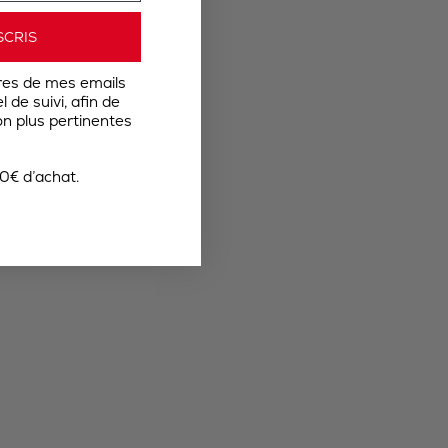
SCRIS
res de mes emails
 de suivi, afin de
n plus pertinentes
0€ d’achat.