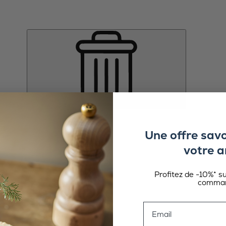
Une offre sav
votre a
Profitez de -10%* s
comman
Email