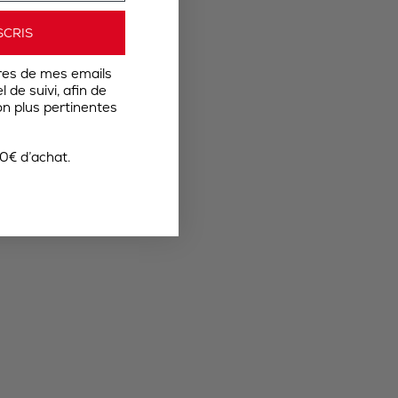
SCRIS
res de mes emails
 de suivi, afin de
n plus pertinentes
0€ d’achat.