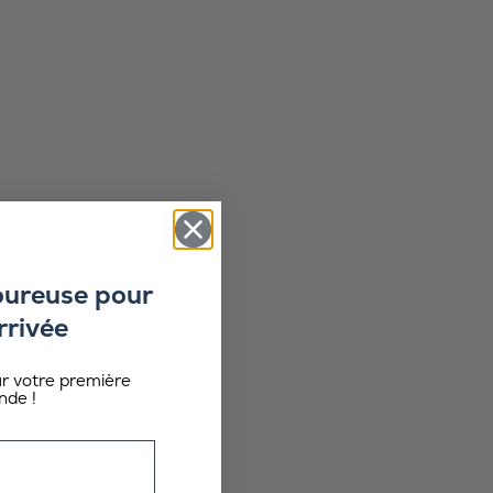
oureuse pour
rrivée
ur votre première
de !