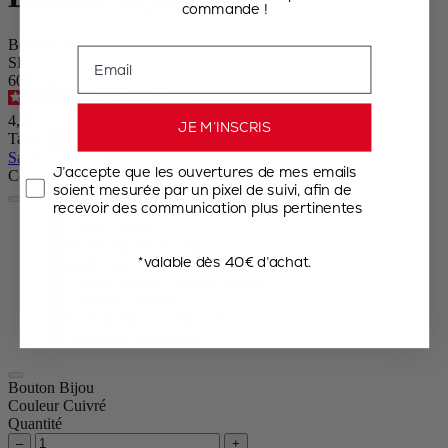
commande !
Bouton pour moulin à poivre, cuivré
Email
SKU
600372
4.8
/
5
-
111
avis
4,90 €
JE M’INSCRIS
Taille
Sauter le carrousel
J’accepte que les ouvertures de mes emails
Couleur
soient mesurée par un pixel de suivi, afin de
recevoir des communication plus pertinentes
Cuivré
Nickel mat
*valable dès 40€ d’achat.
Doré
Chrome brillant
Carbone
Chrome mat
Antiquaire
Bouton Bijou
Couleur
Cuivré
Quantité
–
+