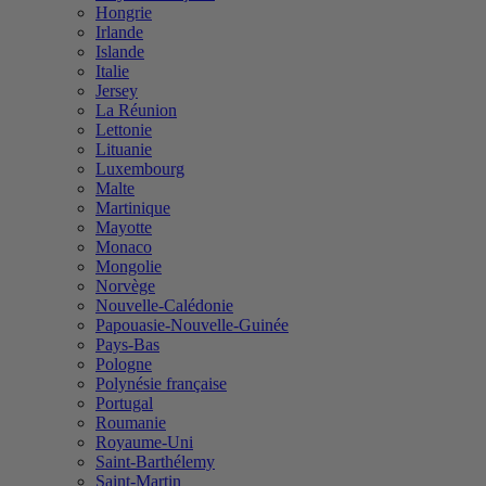
Hongrie
Irlande
Islande
Italie
Jersey
La Réunion
Lettonie
Lituanie
Luxembourg
Malte
Martinique
Mayotte
Monaco
Mongolie
Norvège
Nouvelle-Calédonie
Papouasie-Nouvelle-Guinée
Pays-Bas
Pologne
Polynésie française
Portugal
Roumanie
Royaume-Uni
Saint-Barthélemy
Saint-Martin