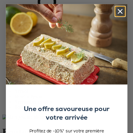
Accueil
Moulins épices
Accessoires moulins
Une offre savoureuse pour
Bouton Bijou
votre arrivée
Bouton Bijou
Profitez de -10%* sur votre première