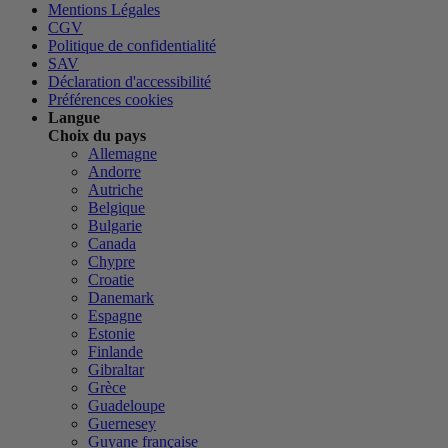
Mentions Légales
CGV
Politique de confidentialité
SAV
Déclaration d'accessibilité
Préférences cookies
Langue
Choix du pays
Allemagne
Andorre
Autriche
Belgique
Bulgarie
Canada
Chypre
Croatie
Danemark
Espagne
Estonie
Finlande
Gibraltar
Grèce
Guadeloupe
Guernesey
Guyane française