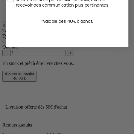
Noisette
recevoir des communication plus pertinentes
Bleu céleste
*valable dès 40€ d’achat.
Bistro Antique
Taille
10cm
Type Épice
Poivre
Couleur
Antiquaire
Quantité
–
+
En stock et prêt à être livré chez vous.
Ajouter au panier
46,90 €
Livraison offerte dès 50€ d'achat
Retours gratuits