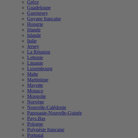
Grèce
Guadeloupe
Guernesey
Guyane française
Hongrie
Irlande
Islande
Italie
Jersey
La Réunion
Lettonie
Lituanie
Luxembourg
Malte
Martinique
Mayotte
Monaco
Mongolie
Norvège
Nouvelle-Calédonie
Papouasie-Nouvelle-Guinée
Pays-Bas
Pologne
Polynésie française
Portugal