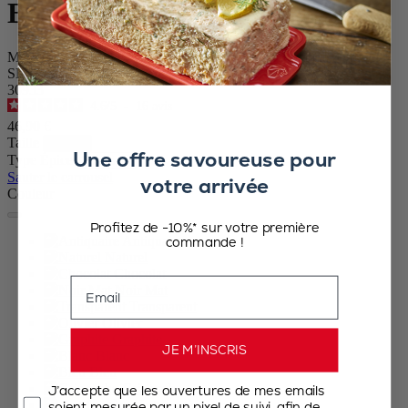
Bistro Antique
Moulin à poivre manuel en bois de hêtre finition antiquaire 10 cm
SKU
30933
4.6
/
5
-
16
avis
46,90 €
Taille
Une offre savoureuse pour
Type Épice
Sauter le carrousel
votre arrivée
Couleur
Profitez de -10%* sur votre première
Antiquaire
commande !
Naturel
Chocolat
Email
Noir Mat
Transparent
Olivier
Graphite
JE M’INSCRIS
Blanc
Bleu
Gris roche
J’accepte que les ouvertures de mes emails
Vert fougère
soient mesurée par un pixel de suivi, afin de