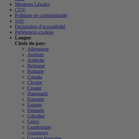
Mentions Légales
CGV
Politique de confidentialité
SAV
Déclaration d'accessibilité
Préférences cookies
Langue
Choix du pays
Allemagne
Andorre
Autriche
Belgique
Bulgarie
Canada
Chypre
Croatie
Danemark
Espagne
Estonie
Finlande
Gibraltar
Grèce
Guadeloupe
Guernesey
Guyane française