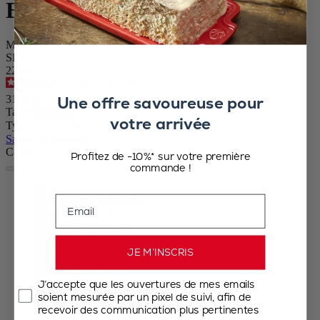
Bistro
Moulin à poivre manuel en bois couleur chocolat 10 cm
SKU
22594
4.7
/
5
-
417
avis
Une offre savoureuse pour
31,90 €
Taille
votre arrivée
Type Épice
Sauter le carrousel
Couleur
Profitez de -10%* sur votre première
commande !
Chocolat
Email
Antiquaire
Naturel
Noir Mat
Transparent
JE M’INSCRIS
Olivier
Graphite
Blanc
J’accepte que les ouvertures de mes emails
Bleu
soient mesurée par un pixel de suivi, afin de
Gris roche
recevoir des communication plus pertinentes
Vert fougère