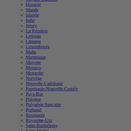
Hongrie
Irlande
Islande
Italie
Jersey
La Réunion
Lettonie
Lituanie
Luxembourg
Malte
Martinique
Mayotte
Monaco
Mongolie
Norvège
Nouvelle-Calédonie
Papouasie-Nouvelle-Guinée
Pays-Bas
Pologne
Polynésie française
Portugal
Roumanie
Royaume-Uni
Saint-Barthélemy
Saint-Martin