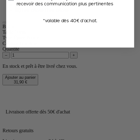
recevoir des communication plus pertinentes
Noisette
Bleu céleste
*valable dès 40€ d’achat.
Bistro
Taille
10cm
Type Épice
Poivre
Couleur
Graphite
Quantité
–
+
En stock et prêt à être livré chez vous.
Ajouter au panier
31,90 €
Livraison offerte dès 50€ d'achat
Retours gratuits