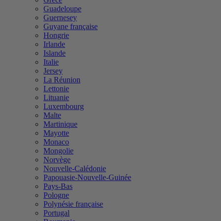
Guadeloupe
Guernesey
Guyane française
Hongrie
Irlande
Islande
Italie
Jersey
La Réunion
Lettonie
Lituanie
Luxembourg
Malte
Martinique
Mayotte
Monaco
Mongolie
Norvège
Nouvelle-Calédonie
Papouasie-Nouvelle-Guinée
Pays-Bas
Pologne
Polynésie française
Portugal