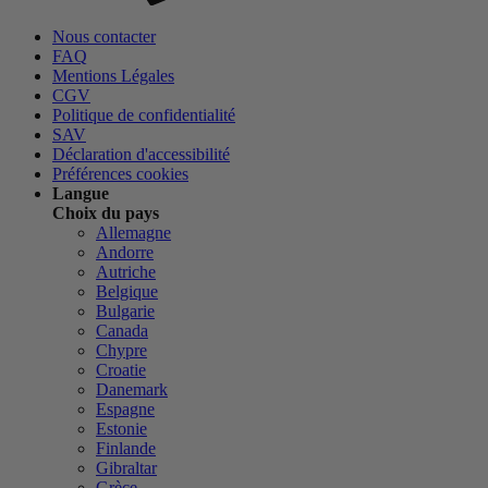
Nous contacter
FAQ
Mentions Légales
CGV
Politique de confidentialité
SAV
Déclaration d'accessibilité
Préférences cookies
Langue
Choix du pays
Allemagne
Andorre
Autriche
Belgique
Bulgarie
Canada
Chypre
Croatie
Danemark
Espagne
Estonie
Finlande
Gibraltar
Grèce