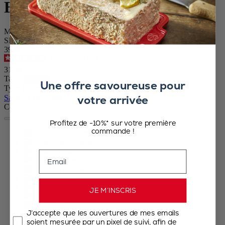
Bistro
Moulin à poivre manuel en bois, collection graphite, 10 cm - 4in
SKU
39509
4.7
/
5
-
416
avis
31,90 €
Taille
Une offre savoureuse pour
Type Épice
votre arrivée
Sauter le carrousel
Couleur
Profitez de -10%* sur votre première
commande !
Graphite
Antiquaire
Naturel
Email
Chocolat
Noir Mat
Transparent
Olivier
JE M’INSCRIS
Blanc
Bleu
J’accepte que les ouvertures de mes emails
Gris roche
soient mesurée par un pixel de suivi, afin de
Vert fougère