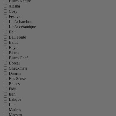
Bistro Nature
Alaska
Cosy
Festival
Linéa bambou
Linéa céramique
Bali
Bali Fonte
Baltic
Baya
Bistro
Bistro Chef
Boreal
Checkmate
Daman
Elis Sense
Epices
Fidji
Isen
Lalique
Line
Madras
Maestro